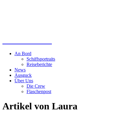
Kreuzfahrtlotse
An Bord
Schiffsportraits
Reiseberichte
News
Ausguck
Über Uns
Die Crew
Flaschenpost
Artikel von
Laura