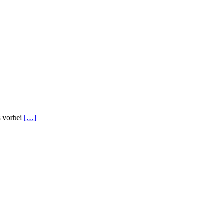
s vorbei
[…]