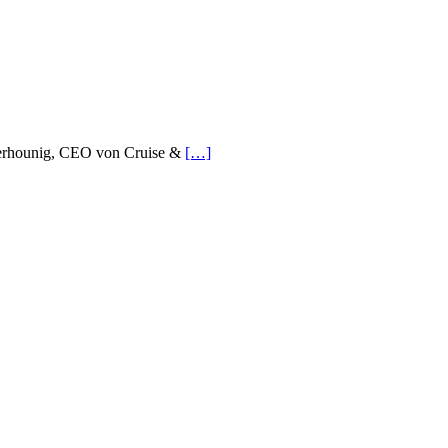
n Verhounig, CEO von Cruise &
[…]